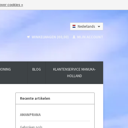
over cookies »
Nederlands
Deutsch
WINKELWAGEN (€0,00)
MIJN ACCOUNT
English
HONING
BLOG
KLANTENSERVICE MANUKA-
HOLLAND
Recente artikelen
AMANPRANA
Gebroken pols