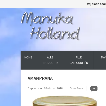
Wij slaan coo
HOME
ALLE
ALLE
MAN
PRODUCTEN
CATEGORIEËN
AMANPRANA
Geplaatst op
9 Februari 2016
Door Goos
0