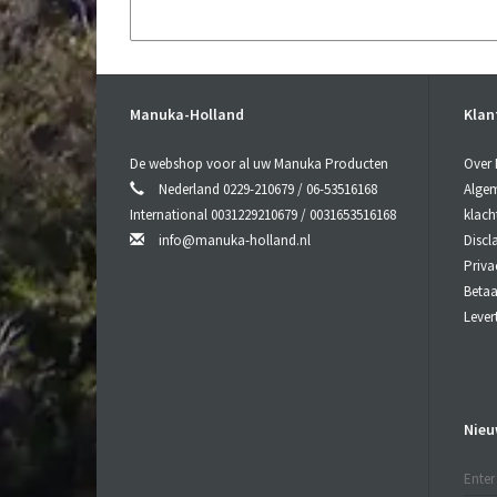
Manuka-Holland
Klan
De webshop voor al uw Manuka Producten
Over
Nederland 0229-210679 / 06-53516168
Algem
International 0031229210679 / 0031653516168
klach
info@manuka-holland.nl
Discl
Priva
Beta
Lever
Nieu