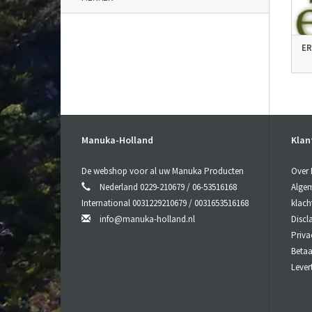
ER
Manuka-Holland
Klan
De webshop voor al uw Manuka Producten
Over
Nederland 0229-210679 / 06-53516168
Algem
International 0031229210679 / 0031653516168
klach
info@manuka-holland.nl
Discl
Priva
Beta
Lever