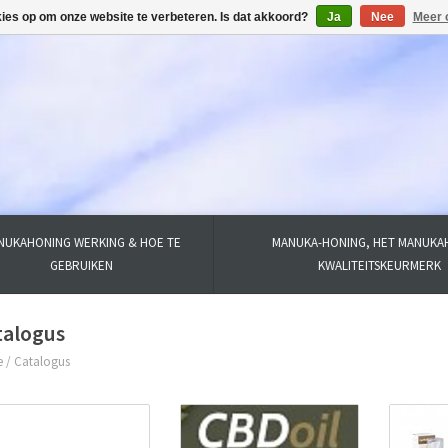
kies op om onze website te verbeteren. Is dat akkoord?
Ja
Nee
Meer 
NUKAHONING WERKING & HOE TE
MANUKA-HONING, HET MANUKA
GEBRUIKEN
KWALITEITSKEURMERK
talogus
e
/
Catalogus