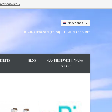
over cookies »
Nederlands
Deutsch
WINKELWAGEN (€0,00)
MIJN ACCOUNT
English
HONING
BLOG
KLANTENSERVICE MANUKA-
HOLLAND