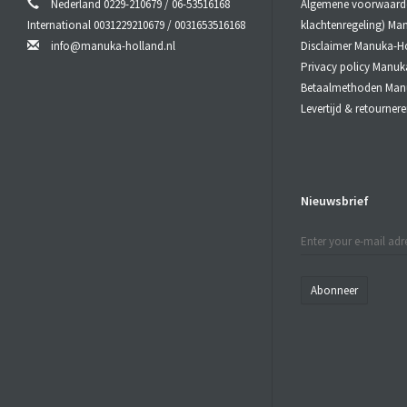
Nederland 0229-210679 / 06-53516168
Algemene voorwaarden
International 0031229210679 / 0031653516168
klachtenregeling) Ma
info@manuka-holland.nl
Disclaimer Manuka-H
Privacy policy Manuk
Betaalmethoden Man
Levertijd & retourne
Nieuwsbrief
Abonneer