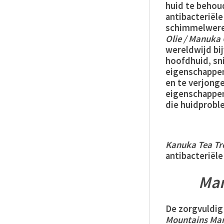
huid te behou
antibacteriël
schimmelweren
Olie / Manuka 
wereldwijd bi
hoofdhuid, sn
eigenschappe
en te verjonge
eigenschappe
die huidprobl
Kanuka
Tea
Tr
antibacteriël
Ma
De zorgvuldig
Mountains
Ma