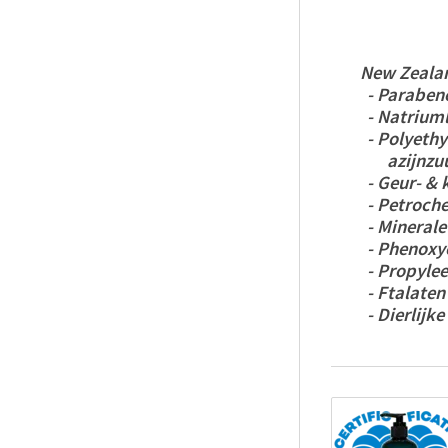
New
Zeala
- Paraben
- Natriumlaur
- Polyethyl
azijnzuur 
- Geur- & kl
-
Petroch
- Minerale 
- Phenoxye
- Propyleen
- Ftalaten
- Dierlijke p