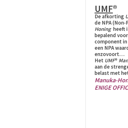
UMF
®
De afkorting
de NPA (Non-P
Honing
heeft 
bepalend voor
component in
een NPA waar
enzovoort…
Het
UMF
®
Man
aan de streng
belast met het
Manuka-Hon
ENIGE OFFI