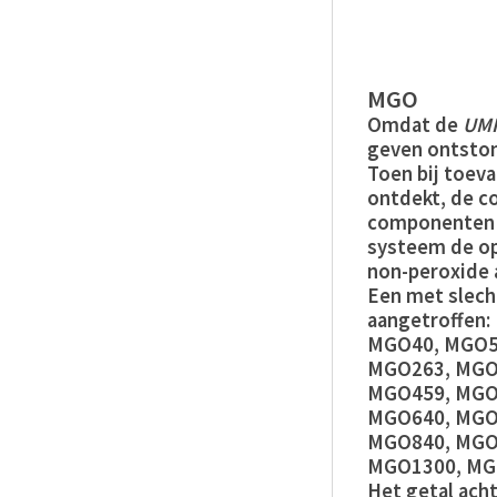
MGO
Omdat de
UM
geven ontston
Toen bij toeva
ontdekt, de c
componenten -
systeem de o
non-peroxide 
Een met slech
aangetroffen:
MGO40, MGO5
MGO263, MGO
MGO459, MGO
MGO640, MGO
MGO840, MGO
MGO1300, MG
Het getal ach