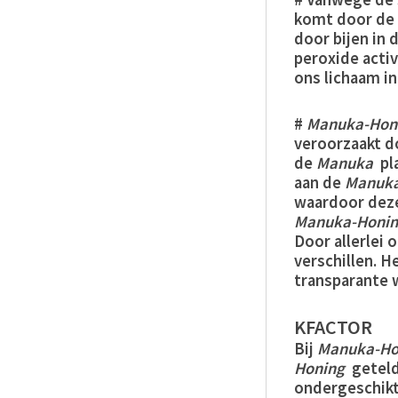
komt door de 
door bijen in
peroxide acti
ons lichaam i
#
Manuka-Hon
veroorzaakt d
de
Manuka
pl
aan de
Manuk
waardoor deze 
Manuka-Honi
Door allerlei 
verschillen. 
transparante 
KFACTOR
Bij
Manuka-Ho
Honing
geteld
ondergeschikte