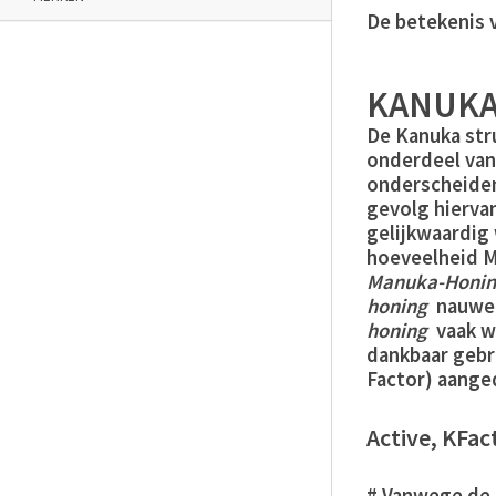
De betekenis v
KANUKA
De Kanuka str
onderdeel van 
onderscheiden
gevolg hierva
gelijkwaardig
hoeveelheid M
Manuka-Honi
honing
nauwel
honing
vaak wé
dankbaar gebr
Factor) aange
Active, KFac
# Vanwege de 