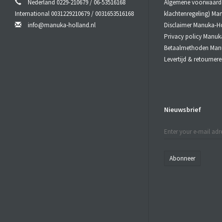
Nederland 0229-210679 / 06-53516168
Algemene voorwaarden
International 0031229210679 / 0031653516168
klachtenregeling) Ma
info@manuka-holland.nl
Disclaimer Manuka-H
Privacy policy Manuk
Betaalmethoden Man
Levertijd & retourne
Nieuwsbrief
Abonneer