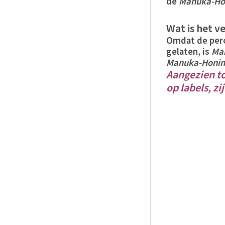
de
Manuka-Ho
Wat is het v
Omdat de pero
gelaten, is
Ma
Manuka-Honi
Aangezien to
op labels, z