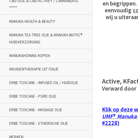
CBD-OLIE & CBD-ACTIVE+ / CANNABIDIOL
en begrippen.
*****
eenvoudig
c
wij u uiteraa
MANUKA-HEALTH & BEAUTY
MANUKA TEA TREE OLIE & MANUKA BIOTIC®
HUIDVERZORGING
MANUKAHONING KOPEN
KRUIDENTHERAPIE UIT ITALIË
Active, KFac
ERBE TOSCANE - INFUSED OIL / HUIDOLIE
Verward door 
ERBE TOSCANE - PURE OLIE
Klik op deze w
ERBE TOSCANE - MASSAGE OLIE
UMF
®
Manuka
#2228)
ERBE TOSCANE - ETHERISCHE OLIE
MERKEN