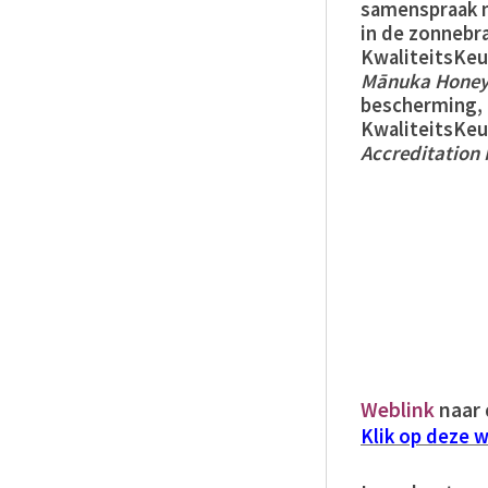
samenspraak m
in de zonnebr
KwaliteitsKe
Mānuka
Hone
bescherming, 
KwaliteitsKeu
Accreditation
Weblink
naar 
Klik op deze w