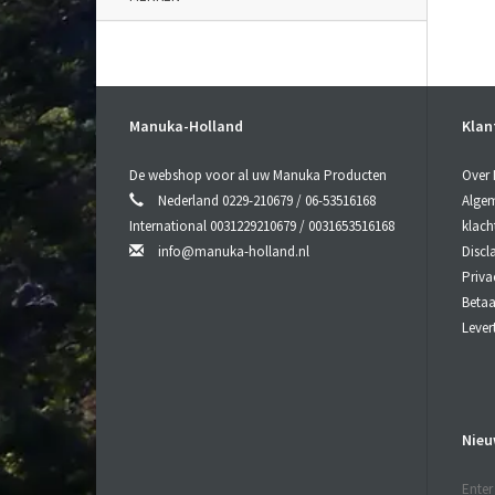
Manuka-Holland
Klan
De webshop voor al uw Manuka Producten
Over
Nederland 0229-210679 / 06-53516168
Algem
International 0031229210679 / 0031653516168
klach
info@manuka-holland.nl
Discl
Priva
Beta
Lever
Nieu