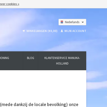
over cookies »
Nederlands
Deutsch
WINKELWAGEN (€0,00)
MIJN ACCOUNT
English
HONING
BLOG
KLANTENSERVICE MANUKA-
HOLLAND
(mede dankzij de locale bevolking) onze