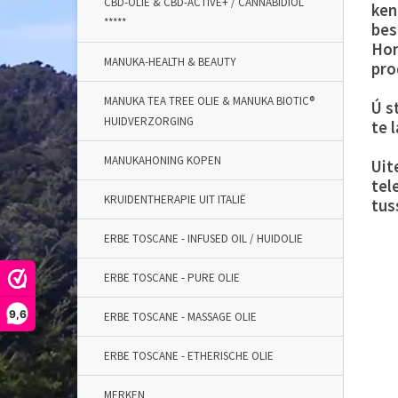
CBD-OLIE & CBD-ACTIVE+ / CANNABIDIOL
ken
*****
bes
Hon
MANUKA-HEALTH & BEAUTY
pro
MANUKA TEA TREE OLIE & MANUKA BIOTIC®
Ú s
HUIDVERZORGING
te 
MANUKAHONING KOPEN
Uit
tel
KRUIDENTHERAPIE UIT ITALIË
tus
ERBE TOSCANE - INFUSED OIL / HUIDOLIE
ERBE TOSCANE - PURE OLIE
9,6
ERBE TOSCANE - MASSAGE OLIE
ERBE TOSCANE - ETHERISCHE OLIE
MERKEN