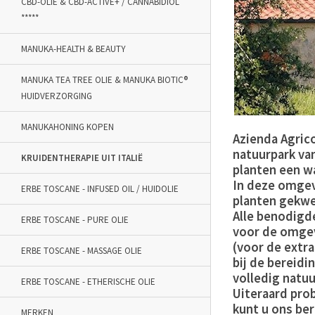
CBD-OLIE & CBD-ACTIVE+ / CANNABIDIOL
*****
MANUKA-HEALTH & BEAUTY
MANUKA TEA TREE OLIE & MANUKA BIOTIC®
HUIDVERZORGING
MANUKAHONING KOPEN
Azienda Agrico
natuurpark va
KRUIDENTHERAPIE UIT ITALIË
planten een wa
In deze omgev
ERBE TOSCANE - INFUSED OIL / HUIDOLIE
planten gekwe
Alle benodigd
ERBE TOSCANE - PURE OLIE
voor de omgevi
(voor de extra
ERBE TOSCANE - MASSAGE OLIE
bij de bereidi
volledig natu
ERBE TOSCANE - ETHERISCHE OLIE
Uiteraard prob
kunt u ons be
MERKEN