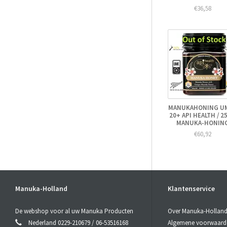
€36,58
MANUKAHONING U
20+ API HEALTH / 2
MANUKA-HONIN
€60,92
Manuka-Holland
Klantenservice
De webshop voor al uw Manuka Producten
Over Manuka-Hollan
Nederland 0229-210679 / 06-53516168
Algemene voorwaarden