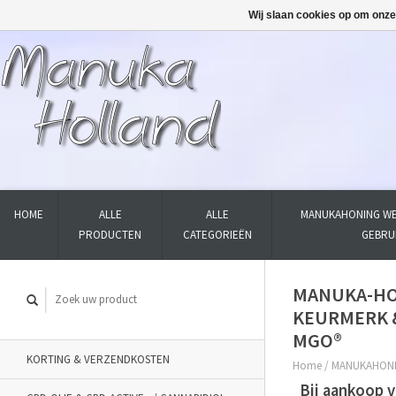
Wij slaan cookies op om onze
HOME
ALLE
ALLE
MANUKAHONING WE
PRODUCTEN
CATEGORIEËN
GEBRU
MANUKA-HO
KEURMERK 
MGO®
KORTING & VERZENDKOSTEN
Home
/
MANUKAHON
Bij aankoop 