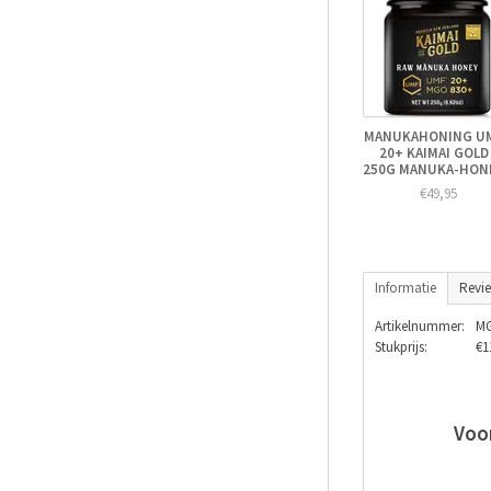
MANUKAHONING U
20+ KAIMAI GOLD 
250G MANUKA-HON
€49,95
Informatie
Revi
Artikelnummer:
M
Stukprijs:
€1
Voor