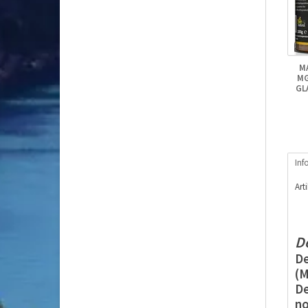
M
MG
GL
Inf
Art
D
De
(M
De
no