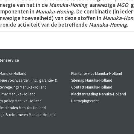
nergie van het in de
Manuka-Honing
aanwezige
MGO
ge
omponenten in
Manuka-Honing
. De combinatie (in iede
nwezige hoeveelheid) van deze stoffen in
Manuka-Hon
roxide activiteit van de betreffende
Manuka-Honing
.
raal gebruik van Manuka-Honing:
at de
Manuka-Honing
onder uw tong smelten.
ik de
Manuka-Honing
pas door als deze volledig in uw 
tenservice
MGO
Kwaliteit van de Manuka-Honing
Klantenservice Manuka-Holland
 Manuka-Holland
100+
Manuka-Honing
met lichte non-peroxide
Sitemap Manuka-Holland
ene voorwaarden (incl. garantie- &
250+
Manuka-Honing
met goede non-peroxide
Contact Manuka-Holland
400+
Manuka-Honing
met krachtige non-perox
tenregeling) Manuka-Holland
550+
Manuka-Honing
met uitmuntende non-pe
Klachtenregeling Manuka-Holland
aimer Manuka-Holland
800+
Manuka-Honing
met superieure non-pero
Herroepingsrecht
cy policy Manuka-Holland
almethoden Manuka-Holland
Voor informatie en/of advies kunt u ons uiteraard alti
tijd & retourneren Manuka-Holland
MANUKA-HONING MGO 550+ / 250g MANUKA-HONING 