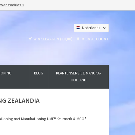
over cookies »
Nederlands
Deutsch
WINKELWAGEN (€0,00)
MIJN ACCOUNT
English
HONING
BLOG
KLANTENSERVICE MANUKA-
HOLLAND
NG ZEALANDIA
ukaHoning met ManukaHoning UMF® Keurmerk & MGO®