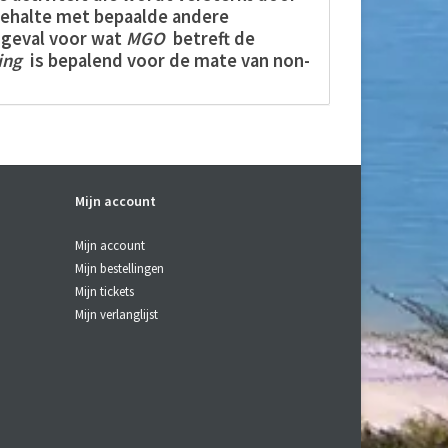
halte met bepaalde andere
r geval voor wat
MGO
betreft de
ing
is bepalend voor de mate van non-
mond is opgelost.
Mijn account
Mijn account
 activiteit
Mijn bestellingen
 activiteit
ide activiteit
Mijn tickets
roxide activiteit
Mijn verlanglijst
xide activiteit
jd benaderen via e-mail of telefoon.
/ ZEALANDIA MANUKA-HONING