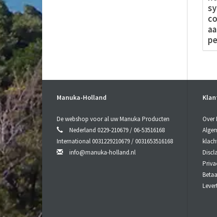
sy
c
aa
pe
O
La
Sl
Manuka-Holland
Klan
De webshop voor al uw Manuka Producten
Over
Nederland 0229-210679 / 06-53516168
Algem
International 0031229210679 / 0031653516168
klach
info@manuka-holland.nl
Discl
Priva
Beta
Lever