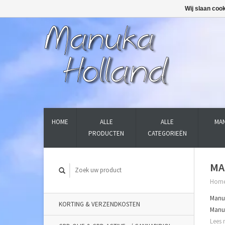
Wij slaan coo
HOME
ALLE
ALLE
MAN
PRODUCTEN
CATEGORIEËN
MA
Hom
Manu
KORTING & VERZENDKOSTEN
Manuk
Lees 