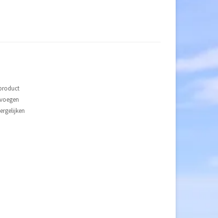
 product
evoegen
rgelijken