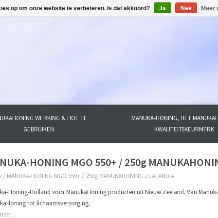
kies op om onze website te verbeteren. Is dat akkoord?
Ja
Nee
Meer 
UKAHONING WERKING & HOE TE
MANUKA-HONING, HET MANUKA
GEBRUIKEN
KWALITEITSKEURMERK
NUKA-HONING MGO 550+ / 250g MANUKAHONI
e
/
MANUKA-HONING MGO 550+ / 250g MANUKAHONING ZEALANDIA
ka-Honing-Holland voor ManukaHoning producten uit Nieuw Zeeland. Van Man
aHoning tot lichaamsverzorging.
meer...