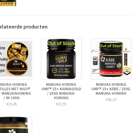
elateerde producten
ANUKA-HONING
MANUKA HONING
MANUKA HONING
TILLES MET MGO®
UMF® 15+ KAIMAIGOLD
UMF® 15+ KĀRE / 250G
+ MANUKAHONING
/ 250G MANUKA-
MANUKA-HONING
/ 4X 100G
HONING
€45,19
€29,45
€32,95