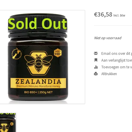
€36,58
Incl. btw
Niet op voorraad
Email ons over dit
Aan verlanglijst to
Toevoegen om te ve
Afdrukken