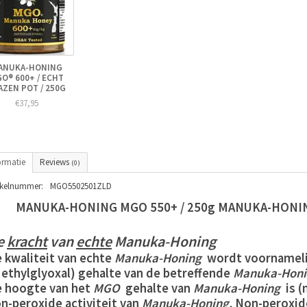
ANUKA-HONING
O® 600+ / ECHT
AZEN POT / 250G
€37,95
ormatie
Reviews
(0)
ikelnummer:
MGO5502501ZLD
MANUKA-HONING MGO 550+ / 250g MANUKA-HONI
e
kracht
van
echte
Manuka-
Honing
 kwaliteit van echte
Manuka-Honing
wordt voornameli
ethylglyoxal) gehalte van de betreffende
Manuka-Honi
 hoogte van het
MGO
gehalte van
Manuka-Honing
is (
n-peroxide activiteit van
Manuka-Honing.
Non-peroxide