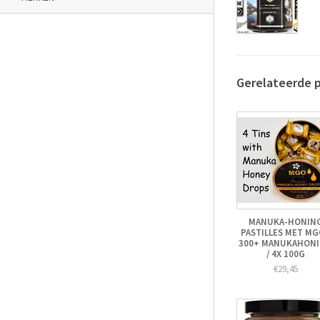
Gerelateerde 
MANUKA-HONIN
PASTILLES MET M
300+ MANUKAHON
/ 4X 100G
€29,45