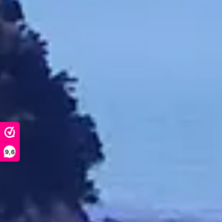
Manuka
NPA /
5+ / 
10
13
15+ / 1
20
Voor informat
9,6