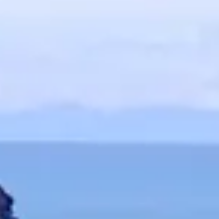
te ontwikkel
het voorbeel
het geregis
Het
UMF
®
Ma
voldoet aan 
MANUKA HON
lijst met
Man
licentie. Hi
voorzien van
van de
Manuk
All