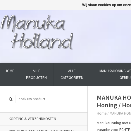
Wij slaan cookies op om onze
HOME
ALLE
ALLE
MANUKAHONING WE
PRODUCTEN
CATEGORIEËN
GEBRU
MANUKA HON
Honing / Hon
Home
/
MANUKA HONI
KORTING & VERZENDKOSTEN
ManukaHoning met U
garantie voor ECHTE