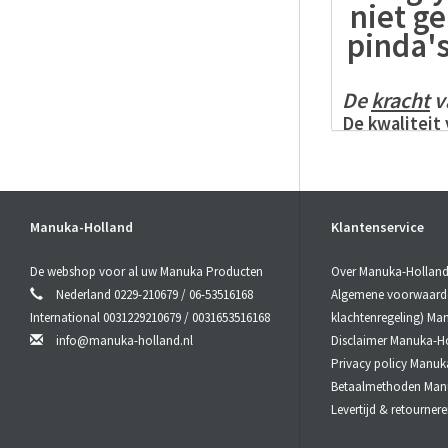
niet ge
pinda'
De
kracht
v
De kwaliteit
(Methylglyox
De hoogte v
non-peroxide
synergie van
Manuka-Holland
Klantenservice
componente
aanwezige ho
De webshop voor al uw Manuka Producten
Over Manuka-Hollan
peroxide act
Nederland 0229-210679 / 06-53516168
Algemene voorwaarden
International 0031229210679 / 0031653516168
klachtenregeling) Ma
Oraal gebr
info@manuka-holland.nl
Disclaimer Manuka-H
Laat de
Manu
Privacy policy Manuk
Slik de
Manu
Betaalmethoden Man
Levertijd & retourne
Het
Manuk