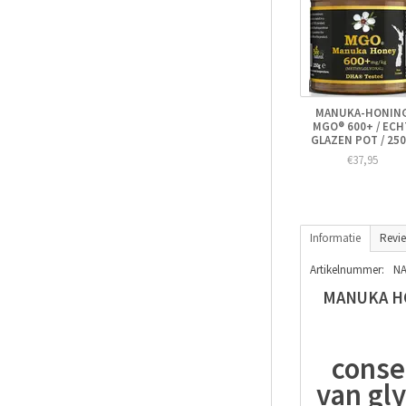
MANUKA-HONIN
MGO® 600+ / ECH
GLAZEN POT / 25
€37,95
Informatie
Revi
Artikelnummer:
NA
MANUKA HO
conse
van gly