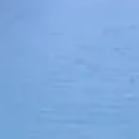
Alle Manuk
gegarandee
- Para
- Natriuml
- Polyethyl
azijnzuur (E
- Geur- &
- Petroc
- Minera
- Pheno
- Propyl
- Ftal
- Dierlijk
De Manuka
kinderen en