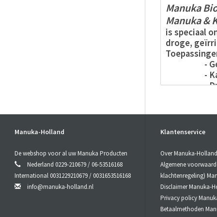
Manuka
Bi
Manuka
&
is speciaal 
droge, geïrr
Toepassinge
- Gevoe
- Kalmere
- Droge
- Probl
- Verbran
- Eczeem 
- Snijwon
Manuka-Holland
Klantenservice
- Huidkl
De webshop voor al uw Manuka Producten
Over Manuka-Hollan
Zuinig aanbr
Nederland 0229-210679 / 06-53516168
Algemene voorwaarden
Health & Bea
International 0031229210679 / 0031653516168
klachtenregeling) Ma
info@manuka-holland.nl
Disclaimer Manuka-H
Ingrediënt
Privacy policy Manuk
Gedeïoniseer
Betaalmethoden Man