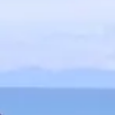
beschermt de 
Sheabutter
Is rijk aan 
uitstekende 
Vitamine
E
Een essentië
beschermen.
Calendula 
De antisepti
genezen.
Manuka
Tea
De antioxida
door vrije r
helpen de hu
Kanuka
Tea
De antioxida
door vrije r
bij het kalm