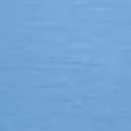
Health &
irriterend
iemand ze
juiste mani
plant, olie 
de huid
introduceren
onverhoopt 
Manuka Bio
Productveil
Verantwoorde
Manuka-Holland, 
E-Mail:
info@manu
MANUKA 