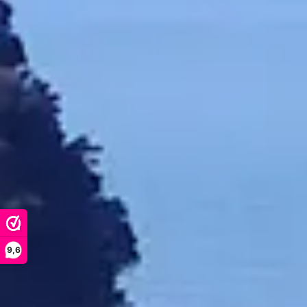
De zorgvuld
heeft de c
Tea
schimme
Manuka
Tea
natuurl
toepassing
ook om een
Olie
heeft ee
microben
heeft aang
Tree
O
koortsuit
9,6
insectenste
het 
schimmelwe