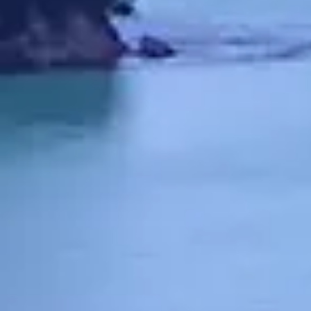
Kanuka
Onze
Manuk
van de
Ne
Beauty
pro
Mountains 
Dit betekent
+
Kanuka
Te
van de in 
aanzienlijk 