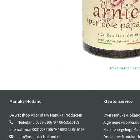
Artikel verder leze
Manuka-Holland
Klantenservice
De webshop voor al uw Manuka Producten
Over Manuka-Hollan
Nederland 0229-210679 / 06-53516168
Algemene voorwaarden
International 0031229210679 / 0031653516168
klachtenregeling) Ma
info@manuka-holland.nl
Disclaimer Manuka-H