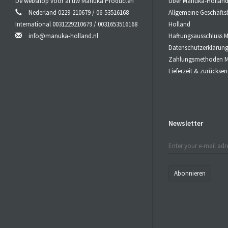
De webshop voor al uw Manuka Producten
Über Manuka-Hollan
Nederland 0229-210679 / 06-53516168
Allgemeine Geschäft
International 0031229210679 / 0031653516168
Holland
info@manuka-holland.nl
Haftungsausschluss 
Datenschutzerklärun
Zahlungsmethoden M
Lieferzeit & zurücks
Newsletter
Abonnieren