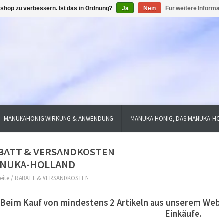
shop zu verbessern. Ist das in Ordnung?
Ja
Nein
Für weitere Inform
MANUKAHONIG WIRKUNG & ANWENDUNG
MANUKA-HONIG, DAS MANUKA-HO
BATT & VERSANDKOSTEN
NUKA-HOLLAND
eite
/
RABATT & VERSANDKOSTEN
Beim Kauf von mindestens 2 Artikeln aus unserem Webs
Einkäufe.