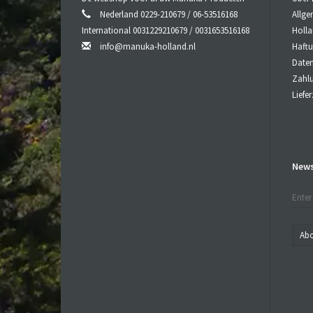
Nederland 0229-210679 / 06-53516168
Allg
International 0031229210679 / 0031653516168
Holl
info@manuka-holland.nl
Haft
Date
Zahl
Liefe
News
Abo