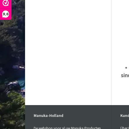
9,6
*
sin
Manuka-Holland
Kund
De webshop voor al uw Manuka Producten
Über