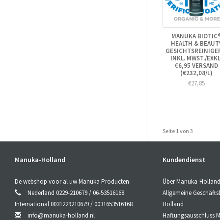
MANUKA BIOTIC
HEALTH & BEAUT
GESICHTSREINIGE
INKL. MWST./EXKL
€6,95 VERSAND
(€232,08/L)
€27,85
Seite 1 von 3
Manuka-Holland
Kundendienst
De webshop voor al uw Manuka Producten
Über Manuka-Hollan
Nederland 0229-210679 / 06-53516168
Allgemeine Geschäft
International 0031229210679 / 0031653516168
Holland
info@manuka-holland.nl
Haftungsausschluss 