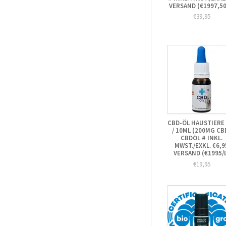
VERSAND (€1997,50
€39,95
CBD-ÖL HAUSTIERE
/ 10ML (200MG CB
CBDÖL # INKL.
MWST./EXKL. €6,9
VERSAND (€1995/
€19,95