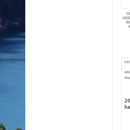
CB
(82
IN
Inf
Art
Gru
2
ha