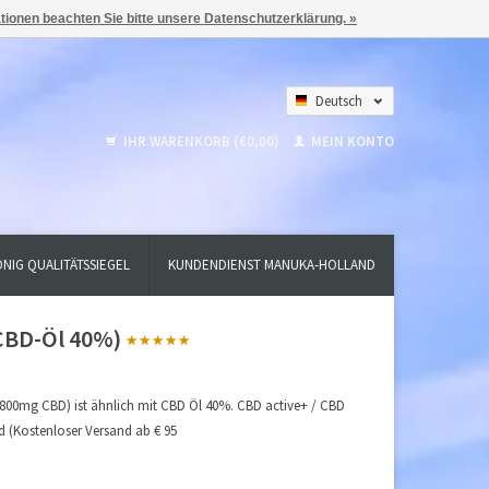
ationen beachten Sie bitte unsere Datenschutzerklärung. »
Deutsch
Nederlands
IHR WARENKORB (€0,00)
MEIN KONTO
English
NIG QUALITÄTSSIEGEL
KUNDENDIENST MANUKA-HOLLAND
CBD-Öl 40%)
0mg CBD) ist ähnlich mit CBD Öl 40%. CBD active+ / CBD
nd (Kostenloser Versand ab € 95