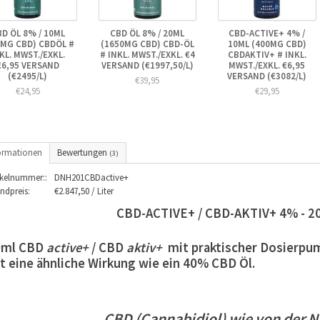
D ÖL 8% / 10ML
CBD ÖL 8% / 20ML
CBD-ACTIVE+ 4% /
5MG CBD) CBDÖL #
(1650MG CBD) CBD-ÖL
10ML (400MG CBD)
KL. MWST./EXKL.
# INKL. MWST./EXKL. €4
CBDAKTIV+ # INKL.
€6,95 VERSAND
VERSAND (€1997,50/L)
MWST./EXKL. €6,95
(€2495/L)
VERSAND (€3082/L)
€39,95
€24,95
€29,95
ormationen
Bewertungen
(3)
ikelnummer::
DNH201CBDactive+
ndpreis:
€2.847,50 / Liter
CBD-ACTIVE+ / CBD-AKTIV+ 4% - 2
0ml CBD
active+
/ CBD
aktiv+
mit praktischer Dosierpum
t eine ähnliche Wirkung wie ein 40% CBD Öl.
CBD
(Cannabidiol)
wie
von
der
N