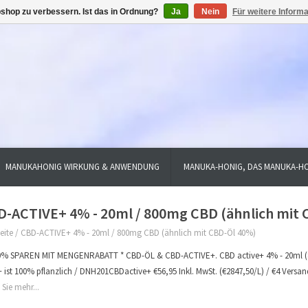
shop zu verbessern. Ist das in Ordnung?
Ja
Nein
Für weitere Inform
MANUKAHONIG WIRKUNG & ANWENDUNG
MANUKA-HONIG, DAS MANUKA-HO
D-ACTIVE+ 4% - 20ml / 800mg CBD (ähnlich mit 
eite
/
CBD-ACTIVE+ 4% - 20ml / 800mg CBD (ähnlich mit CBD-Öl 40%)
0% SPAREN MIT MENGENRABATT * CBD-ÖL & CBD-ACTIVE+. CBD active+ 4% - 20ml (80
+ ist 100% pflanzlich / DNH201CBDactive+ €56,95 Inkl. MwSt. (€2847,50/L) / €4 Versa
 Sie mehr...