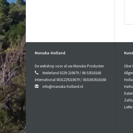
#
C
Manuka-Holland
Kund
wa
au
De webshop voor al uw Manuka Producten
Über
Nederland 0229-210679 / 06-53516168
Allg
#
International 0031229210679 / 0031653516168
Holl
info@manuka-holland.nl
Haft
D
In
Date
Pr
Zahl
Liefe
#
D
ei