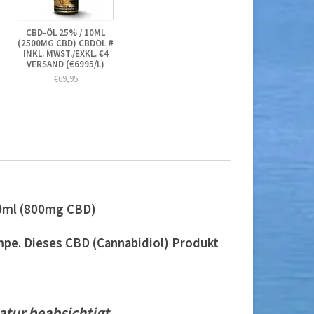
CBD-ÖL 25% / 10ML
(2500MG CBD) CBDÖL #
INKL. MWST./EXKL. €4
VERSAND (€6995/L)
€69,95
0ml (800mg CBD)
pe. Dieses CBD (Cannabidiol) Produkt
atur
beabsichtigt