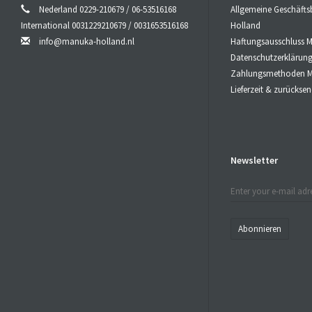
Eigenschafte
Nederland 0229-210679 / 06-53516168
Allgemeine Geschäft
einzigartige
International 0031229210679 / 0031653516168
Holland
info@manuka-holland.nl
Haftungsausschluss 
#
CBDÖl
/ G
Datenschutzerklärun
Premium Go
Zahlungsmethoden M
Schütteln v
Lieferzeit & zurücks
kann bequem 
#
CBDÖl
/ WI
Tropfen Sie 
Newsletter
bevor Sie da
#
CBDÖl
/ WI
Bei Verwend
von 2 mal tä
Abonnieren
Tagen bis W
Bedarf könne
Nehmen Sie 