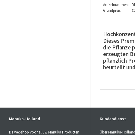
Artikelnummer::
D
Grundpreis:
€6
Hochkonzent
Dieses Pre
die Pflanze
erzeugten B
pflanzlich P
beurteilt un
#
CBDÖl
/ 10
Premium Go
natürliches
Manuka-Holland
Kundendienst
#
CBDÖl
/ U
Das einziga
De webshop voor al uw Manuka Producten
Über Manuka-Hollan