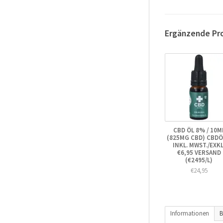
Ergänzende Pr
CBD ÖL 8% / 10M
(825MG CBD) CBDÖ
INKL. MWST./EXKL
€6,95 VERSAND
(€2495/L)
€24,95
Informationen
B