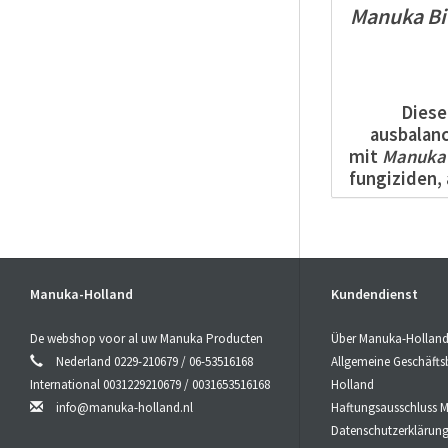
Manuka Bio
Diese
ausbalan
mit
Manuka
fungiziden,
Manuka
natürliches
Manuka
Te
Manuka-Holland
Kundendienst
Gleichgewi
außergew
De webshop voor al uw Manuka Producten
Über Manuka-Hollan
Mikroben.
M
Nederland 0229-210679 / 06-53516168
Allgemeine Geschäft
dass
Manuk
International 0031229210679 / 0031653516168
Holland
Öl
wird welt
info@manuka-holland.nl
Haftungsausschluss 
Haut
Datenschutzerklärun