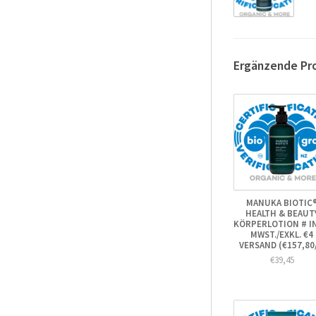
Ergänzende Pr
MANUKA BIOTIC
HEALTH & BEAUT
KÖRPERLOTION # IN
MWST./EXKL. €4
VERSAND (€157,80/
€39,45