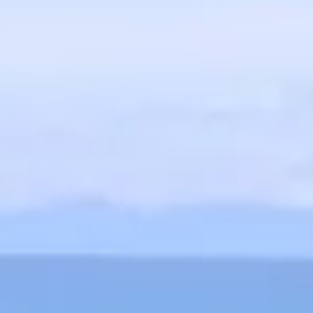
Details zur
Verantwortlic
Manuka-Holland, 
E-Mail:
info@manu