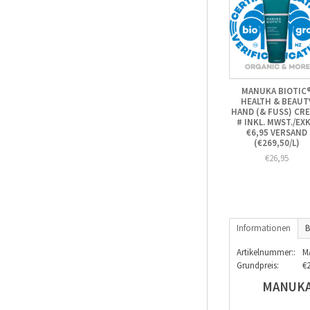
MANUKA BIOTIC
HEALTH & BEAUT
HAND (& FUSS) CREM
INKL. MWST./EXKL.
6,95 VERSAND (
€269,50/L)
€26,95
Informationen
B
Artikelnummer::
M
Grundpreis:
€2
MANUKA