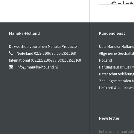
Gelat
Kon
Manuka-Holland
Kundendienst
Die
Kraft
v
Die Qualität
De webshop voor al uw Manuka Producten
Über Manuka-Hollan
(Methylglyox
Nederland 0229-210679 / 06-53516168
Allgemeine Geschäft
Die Höhe de
International 0031229210679 / 0031653516168
Holland
Peroxidische
info@manuka-holland.nl
Haftungsausschluss 
MGO-Gehalts
Datenschutzerklärun
Manuka Honi
Zahlungsmethoden M
Menge
MGO
Lieferzeit & zurücks
Peroxid Akti
Kaima
Newsletter