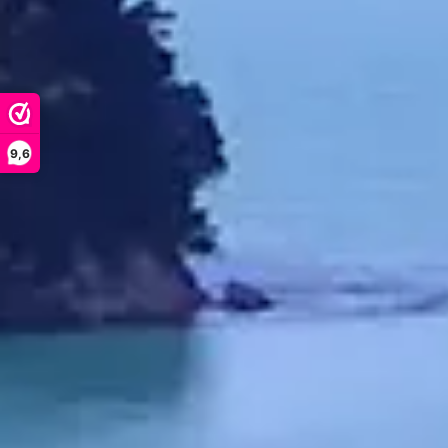
Lizenz. Mit 
Sie schnell 
Verpackung 
Gehalt des
M
N
Manuka
9,6
NPA /
5+ / 
10
13
15+ / 1
20
Kontaktieren