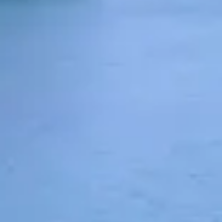
Details zur
Verantwortlic
Manuka-Holland, 
E-Mail:
info@manu