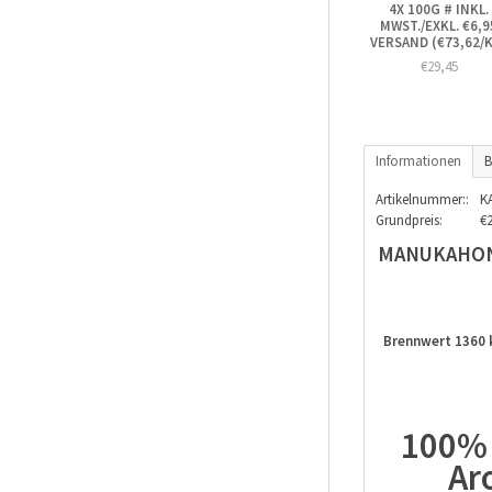
4X 100G # INKL.
MWST./EXKL. €6,9
VERSAND (€73,62/
€29,45
Informationen
B
Artikelnummer::
K
Grundpreis:
€
MANUKAHONI
Brennwert 1360 kj
100% 
Ar