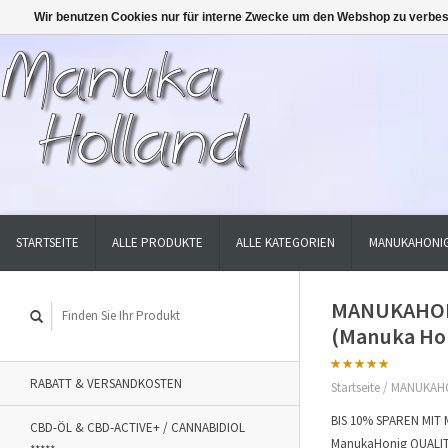
Wir benutzen Cookies nur für interne Zwecke um den Webshop zu verbes
STARTSEITE
ALLE PRODUKTE
ALLE KATEGORIEN
MANUKAHONIG
MANUKAHONI
(Manuka Hon
RABATT & VERSANDKOSTEN
Startseite
/
MANUKAHON
BIS 10% SPAREN MIT
CBD-ÖL & CBD-ACTIVE+ / CANNABIDIOL
ManukaHonig QUALITÄT