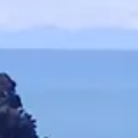
ANE
Das UMF® 
Aufgrund de
Idee gestart
mit den Neus
Solarindust
Qualitätsze
Das
UMF
®
Ma
Qualitätsan
MANUKA-HON
mit den
Man