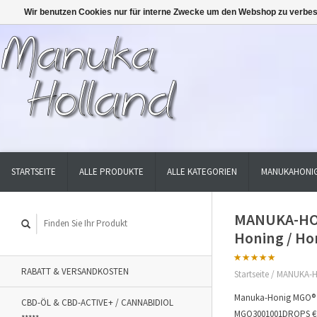
Wir benutzen Cookies nur für interne Zwecke um den Webshop zu verbes
STARTSEITE
ALLE PRODUKTE
ALLE KATEGORIEN
MANUKAHONIG
MANUKA-HON
Honing / Ho
RABATT & VERSANDKOSTEN
Startseite
/
MANUKA-H
Manuka-Honig MGO® wi
CBD-ÖL & CBD-ACTIVE+ / CANNABIDIOL
MGO3001001DROPS €29,4