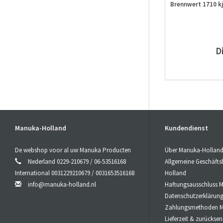
Brennwert 1710 kj 
D
Details zur
Verantwortlic
Manuka-Holland, 
E-Mail:
info@manu
Manuka-Holland
Kundendienst
De webshop voor al uw Manuka Producten
Über Manuka-Hollan
Nederland 0229-210679 / 06-53516168
Allgemeine Geschäft
International 0031229210679 / 0031653516168
Holland
info@manuka-holland.nl
Haftungsausschluss 
Datenschutzerklärun
Zahlungsmethoden M
Lieferzeit & zurücks