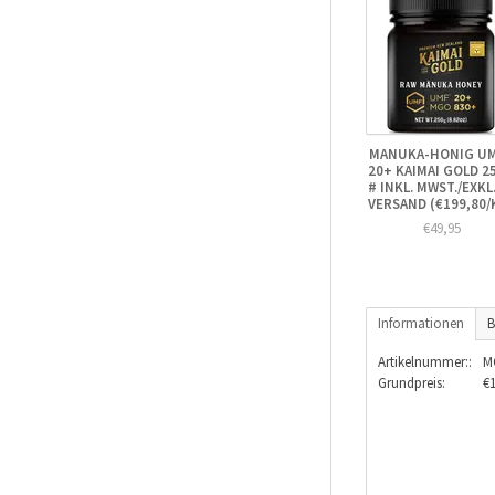
MANUKA-HONIG U
20+ KAIMAI GOLD 2
# INKL. MWST./EXKL
VERSAND (€199,80/
€49,95
Informationen
B
Artikelnummer::
M
Grundpreis:
€