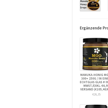
Ergänzende Pr
MANUKA-HONIG M
300+ 250G / IN EI
ECHTGLAS GLAS # I
MWST./EXKL. €6,9
VERSAND (€105,40/
€26,35