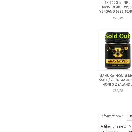
4X 100G # INKL.
MWST./EXKL. €6,9
VERSAND (€73,62/
€29,45
MANUKA-HONIG M
550+ / 250G MANU
HONIG ZEALANDI
€36,58
Informationen
B
Artikelnummer::
M
Grundpreis:
€