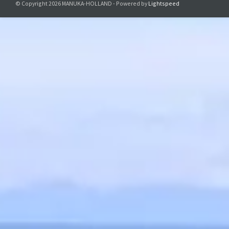
© Copyright 2026 MANUKA-HOLLAND - Powered by
Lightspeed
10
25
40
55
80
Bee Natura
Jede Liefe
sorgfältig 
Honig
bei j
v
Kontaktier
Details zur
Verantwortlic
Manuka-Holland, 
E-Mail:
info@manu