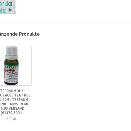
änzende Produkte
TEEBAUMÖL /
UKAÖL / TEA TREE
 # 20ML TEEBAUM-
 INKL. MWST./EXKL.
€6,95 VERSAND
(€1370,50/L)
€27,41