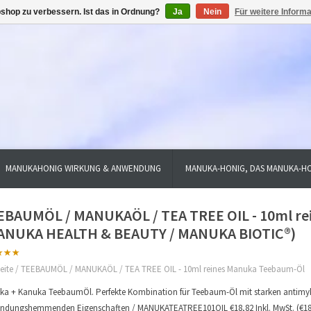
shop zu verbessern. Ist das in Ordnung?
Ja
Nein
Für weitere Inform
MANUKAHONIG WIRKUNG & ANWENDUNG
MANUKA-HONIG, DAS MANUKA-HO
EBAUMÖL / MANUKAÖL / TEA TREE OIL - 10ml r
ANUKA HEALTH & BEAUTY / MANUKA BIOTIC®)
eite
/
TEEBAUMÖL / MANUKAÖL / TEA TREE OIL - 10ml reines Manuka Teebaum-Öl
a + Kanuka TeebaumÖl. Perfekte Kombination für Teebaum-Öl mit starken antimykot
ndungshemmenden Eigenschaften / MANUKATEATREE101OIL €18,82 Inkl. MwSt. (€1882/