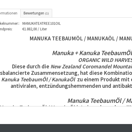
ormationen
Bewertungen
(1)
ikelnummer::
MANUKATEATREE101OIL
ndpreis:
€1.882,00 / Liter
MANUKA TEEBAUMÖL / MANUKAÖL / MANUK
Manuka
+
Kanuka
TeebaumÖl
ORGANIC
WILD
HARVE
Diese durch die
New
Zealand
Coromandel
Mountai
sbalancierte Zusammensetzung, hat diese Kombinati
Kanuka
Teebaum
Öl / KanukaÖl
zu einem Produkt mit 
antiviralen, entzündungshemmenden und antibakt
Manuka
TeebaumÖl
/
M
Manuka
Teebaum
Öl / ManukaÖl
ist eines der wahren W
anukaÖl
ist ein natürliches Antioxidans mit sehr gute
Anwendung von
Manuka
Teebaum
Öl / ManukaÖl
hat nic
auch ein gutes natürliches Gleichgewicht der Bakteri