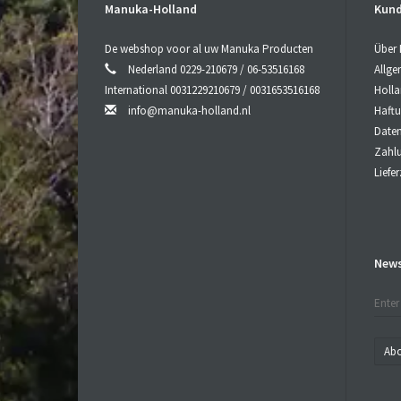
M
Manuka-Holland
Kund
W
De webshop voor al uw Manuka Producten
Über
Nederland 0229-210679 / 06-53516168
Allg
ei
International 0031229210679 / 0031653516168
Holl
info@manuka-holland.nl
Haft
Date
Zahl
M
Liefe
News
Abo