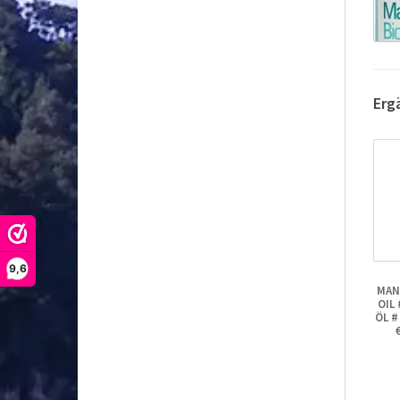
Erg
9,6
MAN
OIL
ÖL #