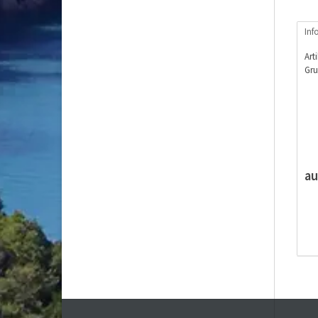
Inf
Art
Gru
au
M