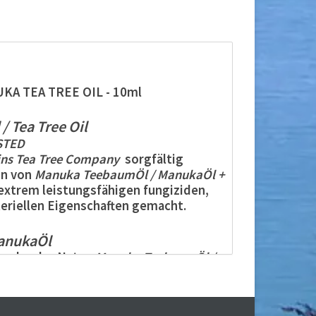
A TEA TREE OIL - 10ml
/
Tea Tree
Oil
STED
ns
Tea
Tree
Company
sorgfältig
on von
Manuka
Teebaum
Öl / ManukaÖl
+
extrem leistungsfähigen fungiziden,
eriellen Eigenschaften gemacht.
anukaÖl
under der Natur.
Manuka
Teebaum
Öl /
n heilenden Eigenschaften. Die topische
ht nur heilende Vorteile, sondern hilft
en auf der Haut aufrechtzuerhalten.