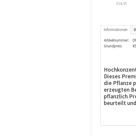
€24,95
Informationen
B
Artikelnummer::
D
Grundpreis:
€5
Hochkonzent
Dieses Pre
die Pflanze
erzeugten B
pflanzlich P
beurteilt un
#
CBDÖl
/ 10