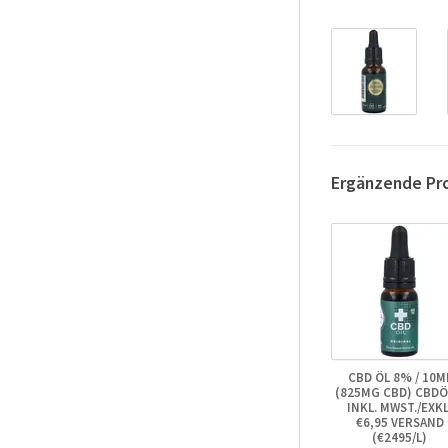
Ergänzende Pr
CBD ÖL 8% / 10M
(825MG CBD) CBDÖ
INKL. MWST./EXKL
€6,95 VERSAND
(€2495/L)