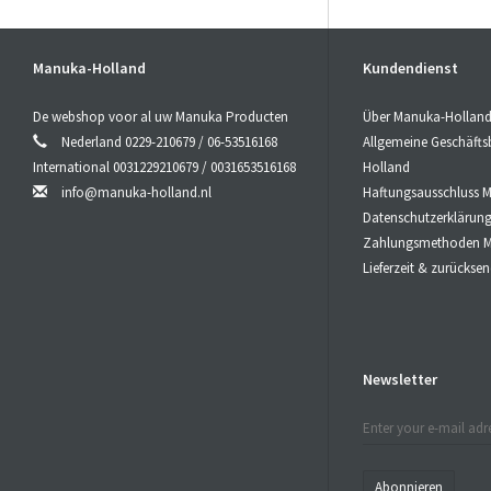
Premium Go
natürliches
Manuka-Holland
Kundendienst
#
CBDÖl
/ U
Das einziga
De webshop voor al uw Manuka Producten
Über Manuka-Hollan
Eigenschafte
Nederland 0229-210679 / 06-53516168
Allgemeine Geschäft
einzigartige
International 0031229210679 / 0031653516168
Holland
info@manuka-holland.nl
Haftungsausschluss 
#
CBDÖl
/ G
Datenschutzerklärun
Premium Go
Zahlungsmethoden M
Schütteln v
Lieferzeit & zurücks
kann bequem 
#
CBDÖl
/ WI
Tropfen Sie 
Newsletter
bevor Sie da
#
CBDÖl
/ WI
Bei Verwend
von 2 mal tä
Abonnieren