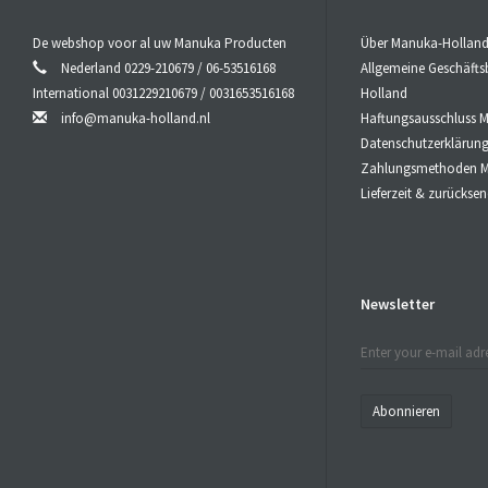
#
Honig
beste
Die meisten
De webshop voor al uw Manuka Producten
Über Manuka-Hollan
kleiner zu m
Nederland 0229-210679 / 06-53516168
Allgemeine Geschäft
# Dieser spe
International 0031229210679 / 0031653516168
Holland
Honig
sind fa
info@manuka-holland.nl
Haftungsausschluss 
zur Natur ist
Datenschutzerklärun
Zahlungsmethoden M
Die
Kraft
v
Lieferzeit & zurücks
Die Qualität
(Methylglyox
Die Höhe de
Peroxidische
MGO-Gehalts
Newsletter
Manuka-Hon
Menge
MGO
Peroxid Akti
Abonnieren
Bei Oraler
Lassen Sie 
Schlucken Si