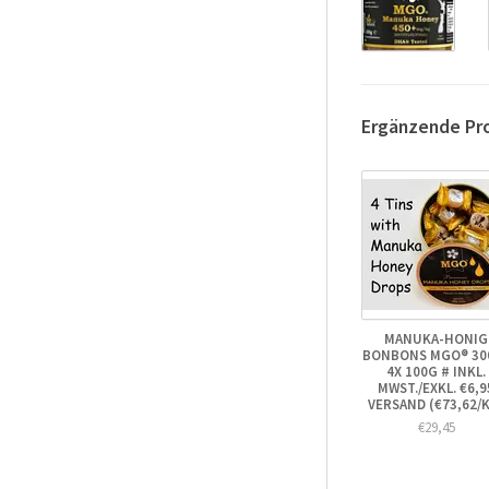
Ergänzende Pr
MANUKA-HONIG
BONBONS MGO® 300
4X 100G # INKL.
MWST./EXKL. €6,9
VERSAND (€73,62/
€29,45