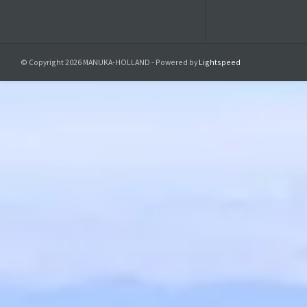
MG
10
25
© Copyright 2026 MANUKA-HOLLAND - Powered by
Lightspeed
40
55
80
Bee Natura
Jede Liefe
sorgfältig 
Honig
bei j
v
Kontaktier
Details zur
Verantwortlic