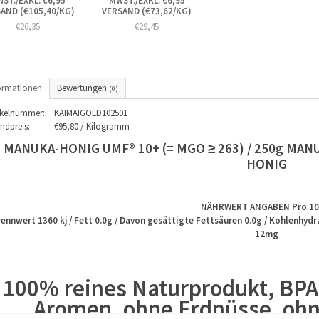
ST./EXKL. €6,95
MWST./EXKL. €6,95
AND (€105,40/KG)
VERSAND (€73,62/KG)
€26,35
€29,45
ormationen
Bewertungen
(0)
ikelnummer::
KAIMAIGOLD102501
ndpreis:
€95,80 / Kilogramm
MANUKA-HONIG UMF® 10+ (= MGO ≥ 263) / 250g MAN
HONIG
NÄHRWERT ANGABEN Pro 10
ennwert 1360 kj / Fett 0.0g / Davon gesättigte Fettsäuren 0.0g / Kohlenhydrat
12mg
100% reines Naturprodukt, BPA-
Aromen, ohne Erdnüsse, ohn