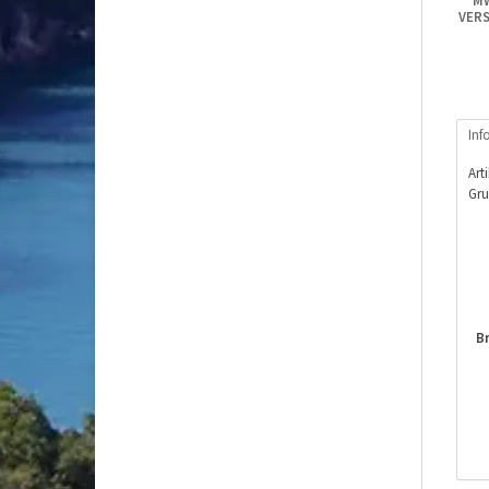
MW
VERS
Inf
Art
Gru
Br