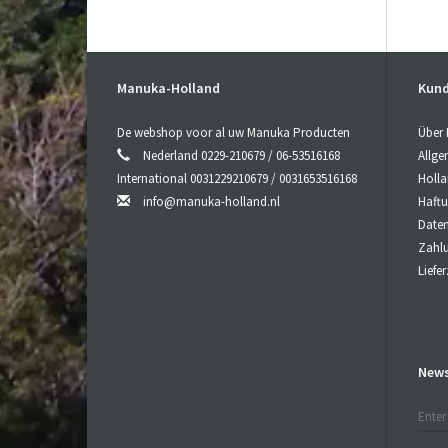
Manuka-Holland
Kund
D
De webshop voor al uw Manuka Producten
Über
Di
Nederland 0229-210679 / 06-53516168
Allg
(M
International 0031229210679 / 0031653516168
Holl
Di
info@manuka-holland.nl
Haft
Pe
Date
MG
Zahl
M
Liefe
M
Pe
B
News
La
Sc