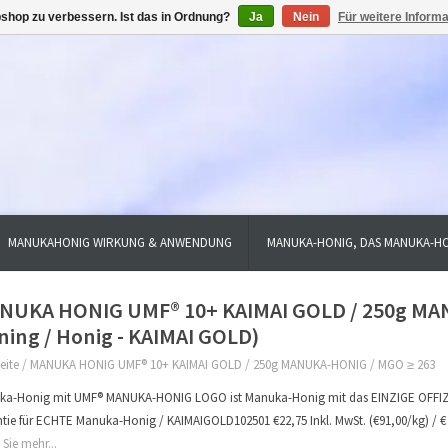
shop zu verbessern. Ist das in Ordnung?
Ja
Nein
Für weitere Inform
MANUKAHONIG WIRKUNG & ANWENDUNG
MANUKA-HONIG, DAS MANUKA-HO
NUKA HONIG UMF® 10+ KAIMAI GOLD / 250g MA
ing / Honig - KAIMAI GOLD)
eite
/
MANUKA HONIG UMF® 10+ KAIMAI GOLD / 250g MANUKA-HONIG / MGO ≥ 263
ka-Honig mit UMF® MANUKA-HONIG LOGO ist Manuka-Honig mit das EINZIGE OFFI
tie für ECHTE Manuka-Honig / KAIMAIGOLD102501 €22,75 Inkl. MwSt. (€91,00/kg) / € 
 Sie mehr...