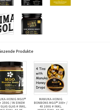
änzende Produkte
UKA-HONIG MGO®
MANUKA-HONIG
+ 250G / IN EINEM
BONBONS MGO® 300+ /
GLAS GLAS # INKL.
4X 100G # INKL.