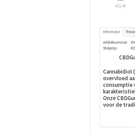
€22,45
Informatie
Revi
Artikelnummer:
DN
Stukprijs:
€2
CBDGu
Cannabidiol 
overvloed aa
consumptie v
karakteristi
Onze CBDGumm
voor de trad
1. Hoogwaa