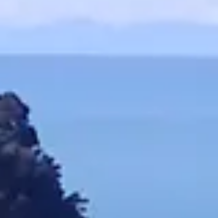
5. Ingredi
- Maltitols
- Wate
- Erythritol
- Pectine: 
- Valeriaa
- Koudgep
- Citroenz
- Passieb
- Kaliumnat
- Lavende
- Natuurlij
- Anthocyan