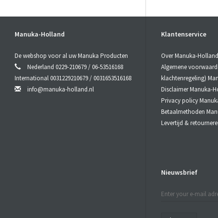
Met uw keuze
toewijding e
Met een bree
Manuka-Holland
Klantenservice
zonder twijf
CBD producte
De webshop voor al uw Manuka Producten
Over Manuka-Hollan
Al onze prod
Nederland 0229-210679 / 06-53516168
Algemene voorwaarden
kunnen gara
International 0031229210679 / 0031653516168
klachtenregeling) Ma
info@manuka-holland.nl
Disclaimer Manuka-H
2. Volledig
Privacy policy Manuk
Onze CBDGum
Betaalmethoden Man
Dit betekent
Levertijd & retourne
conservering
De CBD die i
premium henn
Dit resulteer
Nieuwsbrief
voor het mili
3. BreedS
Een ander si