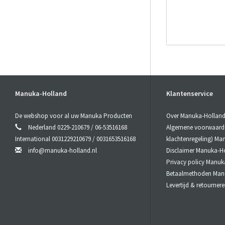
# CBD
acti
CBD
active+
Manuka-Holland
Klantenservice
Hierdoor is
De webshop voor al uw Manuka Producten
Over Manuka-Hollan
# CBD
acti
Nederland 0229-210679 / 06-53516168
Algemene voorwaarden
International 0031229210679 / 0031653516168
klachtenregeling) Ma
Omdat CBD
info@manuka-holland.nl
Disclaimer Manuka-H
procent door
slechts 6 t
Privacy policy Manuk
Betaalmethoden Man
Levertijd & retourne
# CBD
acti
Doordat CB
of inhalator
worden geïn