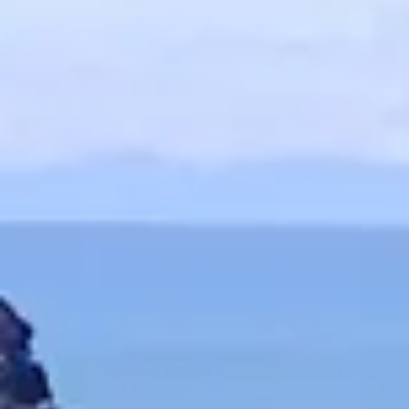
Door de nie
Vieze handen
altijd vloeib
per pompje.
nodig met ee
Nooit meer viez