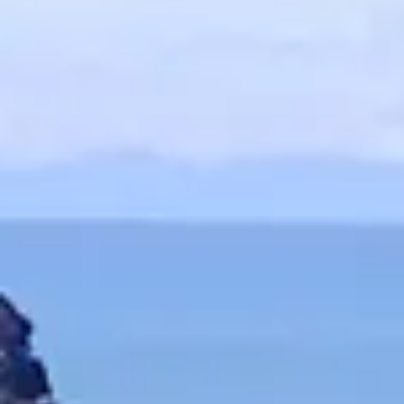
Door de nie
Vieze handen
altijd vloeib
per pompje.
nodig met ee
Nooit meer viez