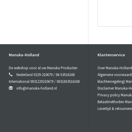
# CBD
acti
CBD
active+
Manuka-Holland
Klantenservice
Hierdoor is
De webshop voor al uw Manuka Producten
Over Manuka-Hollan
# CBD
acti
Nederland 0229-210679 / 06-53516168
Algemene voorwaarden
International 0031229210679 / 0031653516168
klachtenregeling) Ma
Omdat CBD
info@manuka-holland.nl
Disclaimer Manuka-H
procent door
slechts 6 t
Privacy policy Manuk
Betaalmethoden Man
Levertijd & retourne
# CBD
acti
Doordat CB
of inhalator
worden geïn