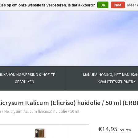
kies op om onze website te verbeteren. Is dat akkoord?
Ja
Nee
Meer 
UKAHONING WERKING & HOE TE
MANUKA-HONING, HET MANUKA
GEBRUIKEN
KWALITEITSKEURMERK
icrysum Italicum (Elicriso) huidolie / 50 ml (E
e
/
Helicrysum Italicum (Elicriso) huidolie / 50 ml
€14,95
Incl. btw