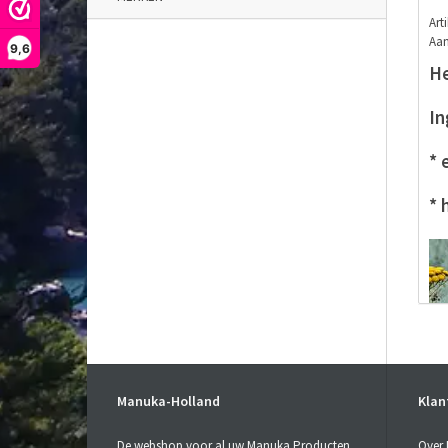
Art
Aan
9,6
He
In
* 
* 
Manuka-Holland
Klan
De webshop voor al uw Manuka Producten
Over