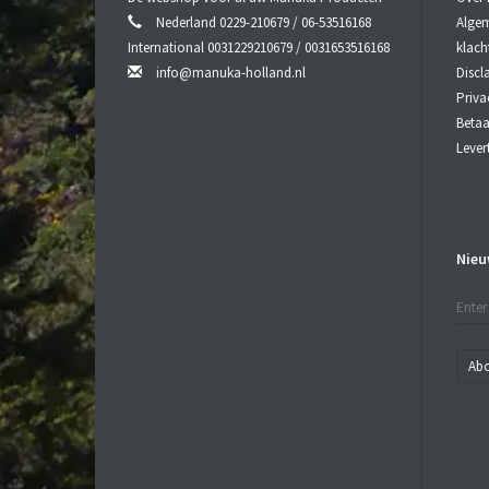
Wo
Nederland 0229-210679 / 06-53516168
Algem
Be
International 0031229210679 / 0031653516168
klach
Be
info@manuka-holland.nl
Discl
sl
Ka
Priva
Beta
Lever
Nieu
Ab