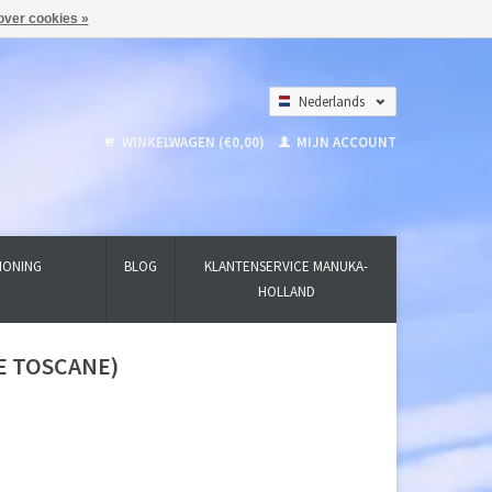
over cookies »
Nederlands
Deutsch
WINKELWAGEN (€0,00)
MIJN ACCOUNT
English
HONING
BLOG
KLANTENSERVICE MANUKA-
HOLLAND
RBE TOSCANE)