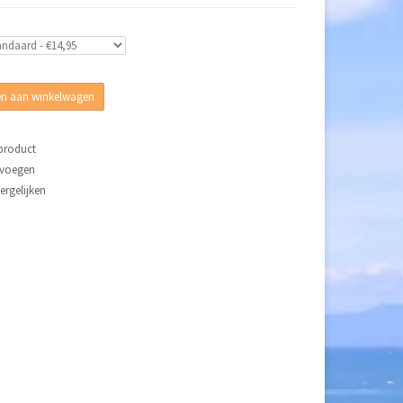
n aan winkelwagen
 product
evoegen
rgelijken