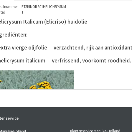
ikelnummer:
ETSKINOIL501HELICHRYSUM
tal:
1
licrysum Italicum (Elicriso) huidolie
grediënten:
extra vierge olijfolie - verzachtend, rijk aan antioxidan
helicrysum italicum - verfrissend, voorkomt roodheid
tenservice
Klantenservice Manuka-Holland
 Manuka-Holland