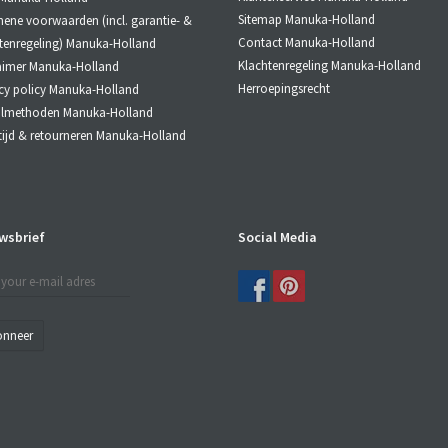
rdt gebruikt voor de onzuivere/gevoelige huid.
Sitemap Manuka-Holland
ene voorwaarden (incl. garantie- &
schermt tegen irritatie van de gevoelige/allergische h
Contact Manuka-Holland
tenregeling) Manuka-Holland
schermt tegen roodheid veroorzaakt door weersinvloe
Klachtenregeling Manuka-Holland
aimer Manuka-Holland
ijmvliezen.
n gebruikt worden voor het gehele lichaam of als reini
Herroepingsrecht
cy policy Manuka-Holland
almethoden Manuka-Holland
tijd & retourneren Manuka-Holland
wsbrief
Social Media
onneer