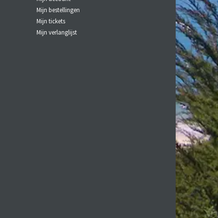
Mijn bestellingen
uid.
Mijn tickets
den, en helpt tegen geïrriteerde
Mijn verlanglijst
gingsolie voor de het gezicht.