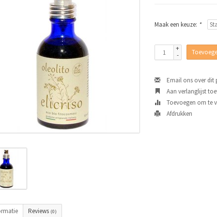
Maak een keuze:
*
+
Toevoege
-
Email ons over dit
Aan verlanglijst to
Toevoegen om te ve
Afdrukken
ormatie
Reviews
(0)