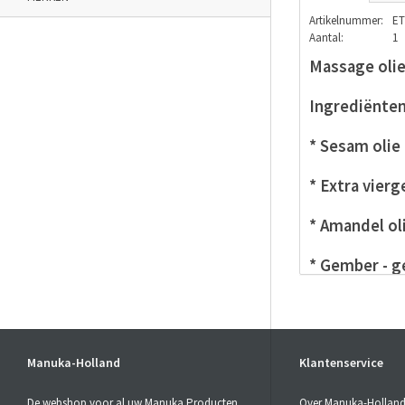
Artikelnummer:
ET
Aantal:
1
Massage oli
Ingrediënten
* Sesam olie
* Extra vierg
* Amandel ol
* Gember - g
Manuka-Holland
Klantenservice
De webshop voor al uw Manuka Producten
Over Manuka-Hollan