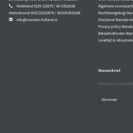
Nederland 0229-210679 / 06-53516168
Algemene voorwaarden
International 0031229210679 / 0031653516168
klachtenregeling) Ma
info@manuka-holland.nl
Disclaimer Manuka-H
Privacy policy Manuk
Betaalmethoden Man
Levertijd & retourne
* Kaneel - s
Nieuwsbrief
Abonneer
Hoe te gebru