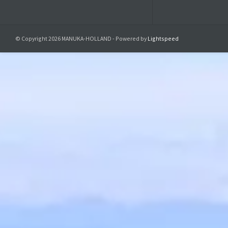
800
Bee Natural
© Copyright 2026 MANUKA-HOLLAND - Powered by
Lightspeed
Iedere 'ba
zorgvuld
Manuka-Hon
Be
Voor info
Productveil
Verantwoorde
Manuka-Holland, 
E-Mail:
info@manu