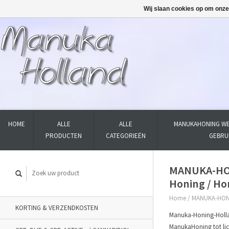
Wij slaan cookies op om onze
HOME
ALLE
ALLE
MANUKAHONING WE
PRODUCTEN
CATEGORIEËN
GEBRU
MANUKA-HON
Honing / Ho
Home
/
MANUKA-HONI
KORTING & VERZENDKOSTEN
Manuka-Honing-Holl
ManukaHoning tot li