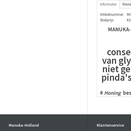
Informatie
Revi
Artikelnummer:
MG
Stukprijs:
€1
MANUKA-
conse
van gly
niet ge
pinda'
#
Honing
bes
maken gebrui
deze
Manuka
# Deze speci
Manuka-
Hon
stap dichter 
Manuka-Holland
Klantenservice