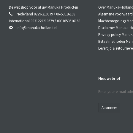
De
kracht
v
De webshop voor al uw Manuka Producten
Over Manuka-Hollan
Nederland 0229-210679 / 06-53516168
Algemene voorwaarden
De kwaliteit
International 0031229210679 / 0031653516168
klachtenregeling) Ma
(Methylglyox
info@manuka-holland.nl
Disclaimer Manuka-H
De hoogte v
non-peroxide
Privacy policy Manuk
synergie van
Betaalmethoden Man
componente
Levertijd & retourne
aanwezige ho
peroxide act
Oraal gebr
Nieuwsbrief
Laat de
Manu
Slik de
Manu
MG
Abonneer
100
250
400
550