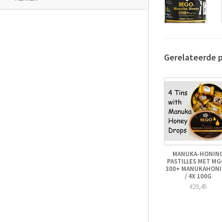
Gerelateerde 
MANUKA-HONIN
PASTILLES MET M
300+ MANUKAHON
/ 4X 100G
€29,45