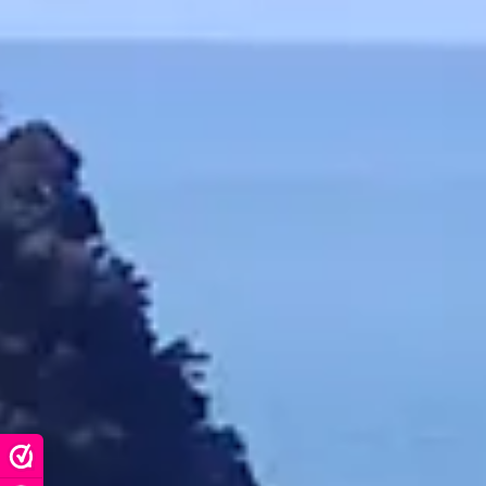
Het
UMF
®
Ma
voldoet aan 
MANUKAHONI
lijst met
Man
licentie. Hi
voorzien van
van de
Manu
All
Manuka
NPA /
5+ / 
10
13
15+ / 1
20