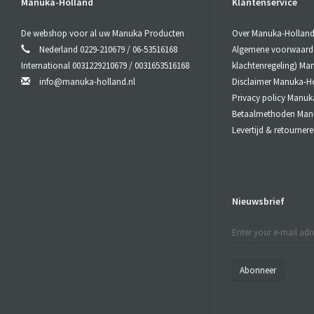
Manuka-Holland
Klantenservice
synergie van
componente
De webshop voor al uw Manuka Producten
Over Manuka-Hollan
aanwezige ho
Nederland 0229-210679 / 06-53516168
Algemene voorwaarden
peroxide act
International 0031229210679 / 0031653516168
klachtenregeling) Ma
info@manuka-holland.nl
Disclaimer Manuka-H
Oraal gebr
Privacy policy Manuk
Laat de
Manu
Betaalmethoden Man
Slik de
Manu
Levertijd & retourne
Het
Manuk
Kwaliteits
De afkortin
Nieuwsbrief
van de non-p
ManukaHoni
activiteit. 
peroxide act
ManukaHoni
Abonneer
ManukaHoni
NPA waarde 
uitsluitend 