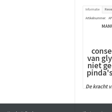
Informatie
Revi
Artikelnummer:
AP
MANU
conse
van gly
niet ge
pinda'
De
kracht
v
De kwaliteit
(Methylglyox
De hoogte v
non-peroxide