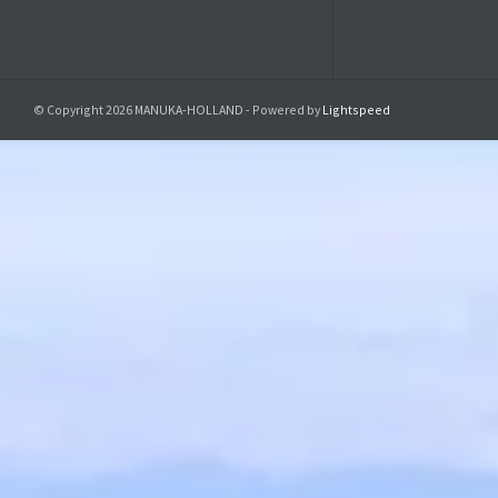
de
UMF
®
Man
Manu
Manu
© Copyright 2026 MANUKA-HOLLAND - Powered by
Lightspeed
Het
UMF®
M
Vanwege de 
autoriteiten
te ontwikkel
het voorbeel
het geregis