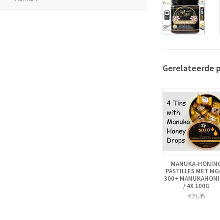
Gerelateerde 
MANUKA-HONIN
PASTILLES MET M
300+ MANUKAHON
/ 4X 100G
€29,45