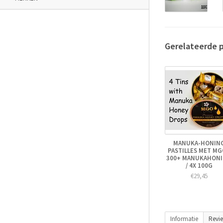
Gerelateerde 
MANUKA-HONIN
PASTILLES MET M
300+ MANUKAHON
/ 4X 100G
€29,45
Informatie
Revi