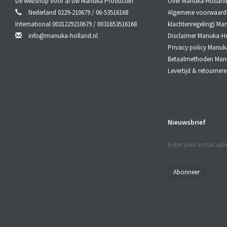
De webshop voor al uw Manuka Producten
Over Manuka-Hollan
Nederland 0229-210679 / 06-53516168
Algemene voorwaarden
International 0031229210679 / 0031653516168
klachtenregeling) Ma
info@manuka-holland.nl
Disclaimer Manuka-H
Privacy policy Manuk
Betaalmethoden Man
Levertijd & retourne
Nieuwsbrief
Abonneer