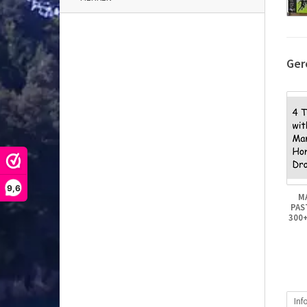
Ger
9,6
M
PAS
300
Inf