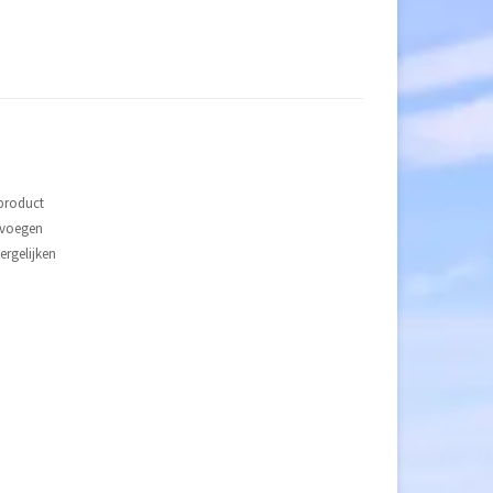
 product
evoegen
rgelijken