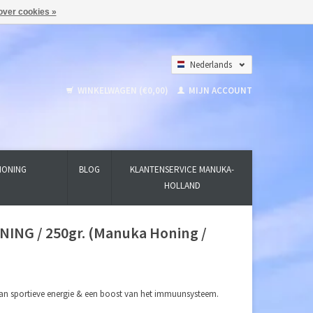
over cookies »
Nederlands
Deutsch
WINKELWAGEN (€0,00)
MIJN ACCOUNT
English
HONING
BLOG
KLANTENSERVICE MANUKA-
HOLLAND
G / 250gr. (Manuka Honing /
an sportieve energie & een boost van het immuunsysteem.