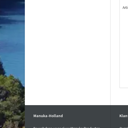
Art
Manuka-Holland
Klan