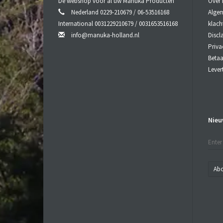
De webshop voor al uw Manuka Producten
Over
Nederland 0229-210679 / 06-53516168
Algem
International 0031229210679 / 0031653516168
klach
info@manuka-holland.nl
Discl
Priva
Beta
Lever
Nieu
Ab