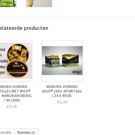
elateerde producten
ANUKA-HONING
MANUKA-HONING
TILLES MET MGO®
MGO® 100+ SPORTGEL
+ MANUKAHONING
/ 24 X 45GR.
/ 4X 100G
€51,60
€29,45
ormatie
Reviews
(0)