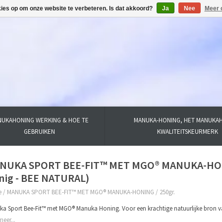
kies op om onze website te verbeteren. Is dat akkoord?
Ja
Nee
Meer 
UKAHONING WERKING & HOE TE
MANUKA-HONING, HET MANUKA
GEBRUIKEN
KWALITEITSKEURMERK
NUKA SPORT BEE-FIT™ MET MGO® MANUKA-HONIN
nig - BEE NATURAL)
e
/
MANUKA SPORT BEE-FIT™ MET MGO® MANUKA-HONING / 250gr.
a Sport Bee-Fit™ met MGO® Manuka Honing. Voor een krachtige natuurlijke bron v
meer...